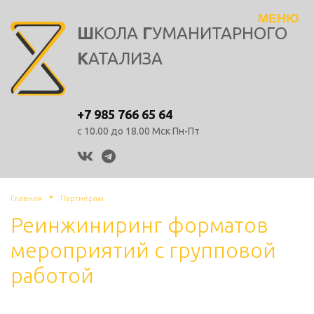
Toggle
Школа
Ш
КОЛА
Г
УМАНИТАРНОГО
navigation
Гуманитарного
К
АТАЛИЗА
Катализа
logo
+7 985 766 65 64
с 10.00 до 18.00 Мск
Пн-Пт
vk
telegram
Главная
Партнёрам
Реинжиниринг форматов
мероприятий с групповой
работой