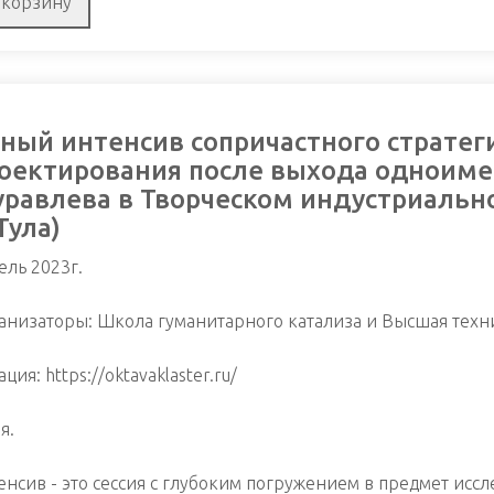
ный интенсив сопричастного стратег
оектирования после выхода одноиме
равлева в Творческом индустриальн
.Тула)
ель 2023г.
анизаторы: Школа гуманитарного катализа и Высшая техн
ция: https://oktavaklaster.ru/
я.
енсив - это сессия с глубоким погружением в предмет ис