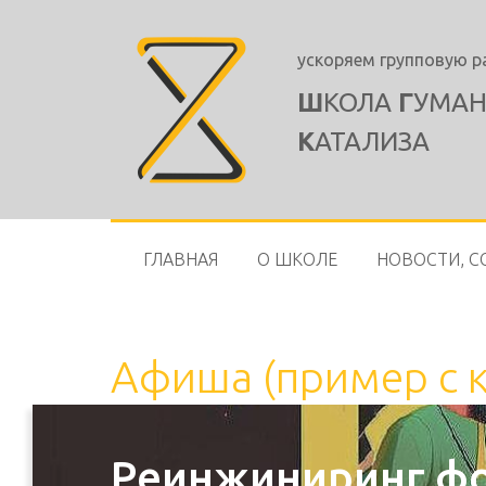
Школа
Гуманитарного
ускоряем групповую 
Катализа
logo
Ш
КОЛА
Г
УМАН
К
АТАЛИЗА
ГЛАВНАЯ
О ШКОЛЕ
НОВОСТИ, С
Афиша (пример с 
Реинжиниринг фо