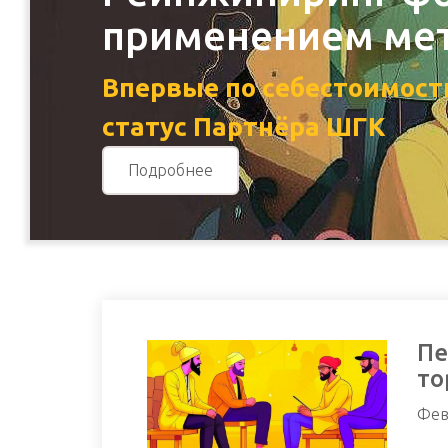
применением мет
Впервые по себестоимост
статус Партнёра ШГК
Подробнее
Пе
то
Фев