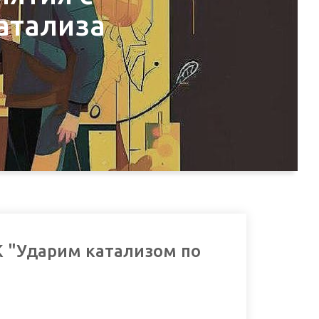
атализа
К "Ударим катализом по