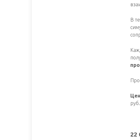
вза
В т
сим
соп
Каж
пол
про
Про
Цен
руб.
22 