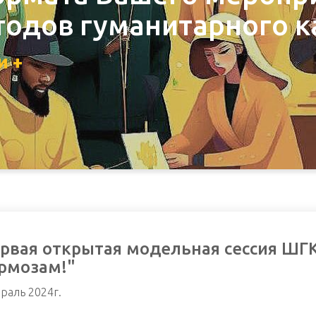
одов гуманитарного к
и +
рвая открытая модельная сессия ШГ
рмозам!"
раль 2024г.