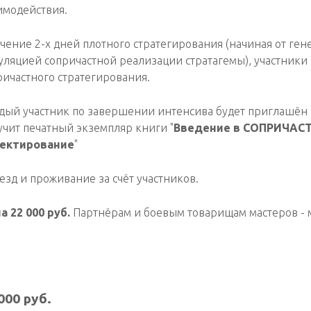
имодействия.
ечение 2-х дней плотного стратегирования (начиная от ге
уляцией сопричастной реализации стратагемы), участники
ричастного стратегирования.
дый участник по завершении интенсива будет приглашён 
учит печатный экземпляр книги "
Введение в СОПРИЧАС
ектирование
"
езд и проживание за счёт участников.
а 22 000 руб.
Партнёрам и боевым товарищам мастеров - м
000
руб.