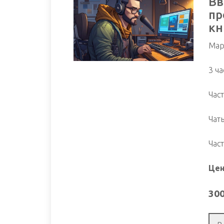
Вв
пр
кн
Мар
3 ча
Час
Чат
Час
Цен
30