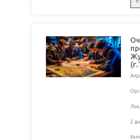
Оч
пр
Жу
(г
Апр
Орг
Лока
2 дн
Инт