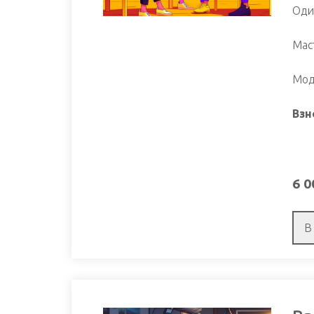
Оди
Мас
Мод
Взн
6 0