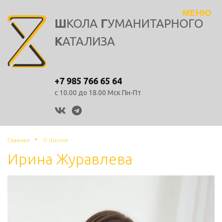
Toggle
Школа
Ш
КОЛА
Г
УМАНИТАРНОГО
navigation
Гуманитарного
К
АТАЛИЗА
Катализа
logo
+7 985 766 65 64
с 10.00 до 18.00 Мск
Пн-Пт
vk
telegram
Главная
О Школе
Ирина Журавлева